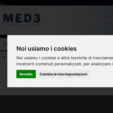
Home
Chi Siamo
ECM
Catalogo
Refera
Faq&H
Noi usiamo i cookies
Noi usiamo i cookies e altre tecniche di tracciamen
Sei in:
Home
>> Segnala errore
mostrarti contenuti personalizzati, per analizzare il
Segnala errore
Accetto
Cambia le mie impostazioni
Si è verificato un errore, la preghiamo di riprovare...
Contatti
–
Mappa sito
–
Credits
–
Informazioni legali
–
Privacy Policy