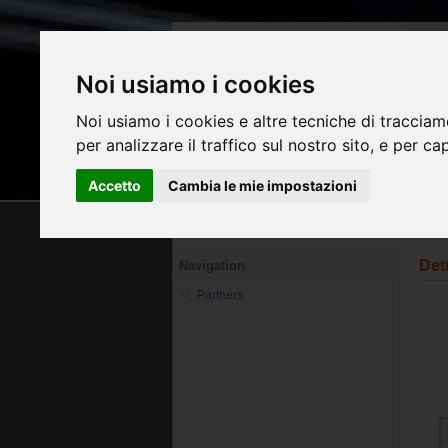
Noi usiamo i cookies
Noi usiamo i cookies e altre tecniche di tracciam
per analizzare il traffico sul nostro sito, e per ca
Home
About us
Catalogo
F
Accetto
Cambia le mie impostazioni
Sei in:
Home
>>
Catalogo
>> Dettagli Corso
Det
Navigation
Partners