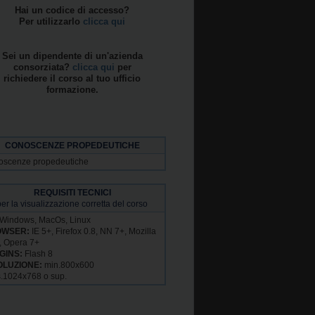
Hai un codice di accesso?
Per utilizzarlo
clicca qui
Sei un dipendente di un'azienda
consorziata?
clicca qui
per
richiedere il corso al tuo ufficio
formazione.
CONOSCENZE PROPEDEUTICHE
scenze propedeutiche
REQUISITI TECNICI
per la visualizzazione corretta del corso
Windows, MacOs, Linux
OWSER:
IE 5+, Firefox 0.8, NN 7+, Mozilla
, Opera 7+
GINS:
Flash 8
OLUZIONE:
min.800x600
.1024x768 o sup.