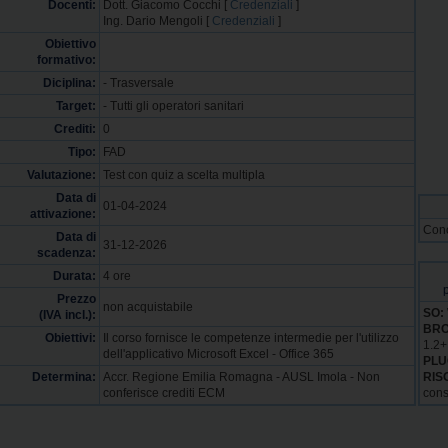
Docenti:
Dott. Giacomo Cocchi [
Credenziali
]
Ing. Dario Mengoli [
Credenziali
]
Obiettivo
formativo:
Diciplina:
- Trasversale
Target:
- Tutti gli operatori sanitari
Crediti:
0
Tipo:
FAD
Valutazione:
Test con quiz a scelta multipla
Data di
01-04-2024
attivazione:
Cono
Data di
31-12-2026
scadenza:
Durata:
4 ore
Prezzo
non acquistabile
SO:
(IVA incl.):
BR
Obiettivi:
Il corso fornisce le competenze intermedie per l'utilizzo
1.2+
dell'applicativo Microsoft Excel - Office 365
PLU
Determina:
Accr. Regione Emilia Romagna - AUSL Imola - Non
RIS
conferisce crediti ECM
cons