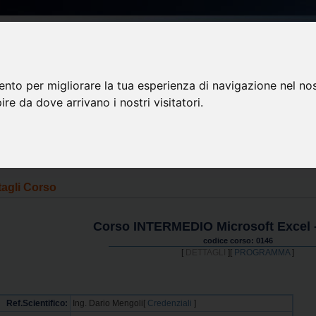
ento per migliorare la tua esperienza di navigazione nel nos
pire da dove arrivano i nostri visitatori.
aq&Help
>
hai dimentica
tagli Corso
Corso INTERMEDIO Microsoft Excel -
codice corso: 0146
[
DETTAGLI
][
PROGRAMMA
]
Ref.Scientifico:
Ing. Dario Mengoli[
Credenziali
]