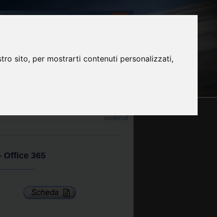
tro sito, per mostrarti contenuti personalizzati,
to la password?
>
registrati
 Office 365