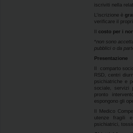
iscriviti nella rel
L’iscrizione è
gra
verificare il prop
Il
costo per i no
*
non sono accetta
pubblici o da part
Presentazione
Il comparto socio
RSD, centri diurn
psichiatriche e p
sociale, servizi
pronto interven
espongono gli oper
Il Medico Compet
utenze fragili e
psichiatrici, toss